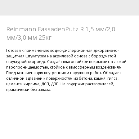
Reinmann FassadenPutz R 1,5 мм/2,0
мм/3,0 мм 25кг
Готовая к применению водно-дисперсионная декоративно-
защитная штукатурка на акриловой основе с бороздчатой
структурой «короед». Создаёт влагостойкое покрытие с высокой
паропроницаемостью, стойкое к атмосферным воздействиям.
Предназначена для внутренних и наружных работ. Обладает
отличной адгезией к поверхностям из бетона, камня, гипса,
цемента, кирпича, ДСП, ДВП. Не содержит растворителей,
практически без запаха.