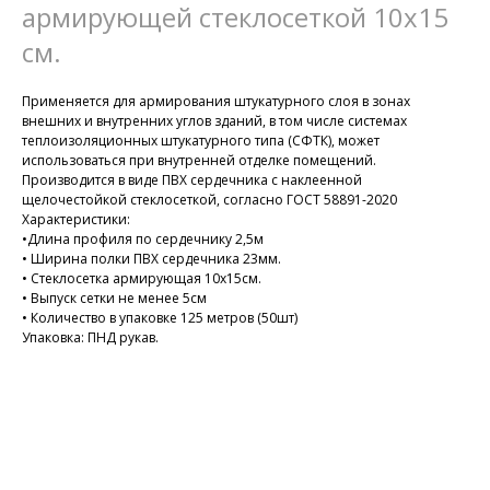
армирующей стеклосеткой 10х15
см.
Применяется для армирования штукатурного слоя в зонах
внешних и внутренних углов зданий, в том числе системах
теплоизоляционных штукатурного типа (СФТК), может
использоваться при внутренней отделке помещений.
Производится в виде ПВХ сердечника с наклеенной
щелочестойкой стеклосеткой, согласно ГОСТ 58891-2020
Характеристики:
•Длина профиля по сердечнику 2,5м
• Ширина полки ПВХ сердечника 23мм.
• Стеклосетка армирующая 10х15см.
• Выпуск сетки не менее 5см
• Количество в упаковке 125 метров (50шт)
Упаковка: ПНД рукав.